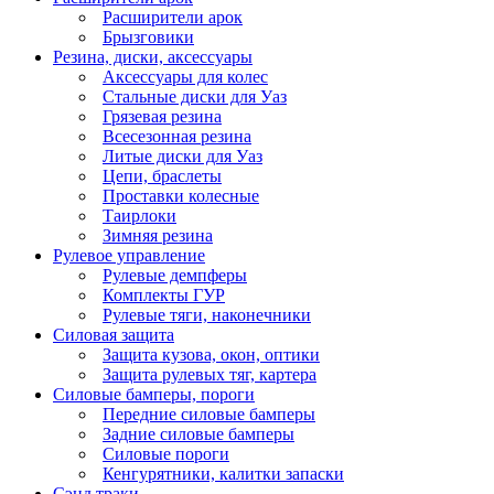
Расширители арок
Брызговики
Резина, диски, аксессуары
Аксессуары для колес
Стальные диски для Уаз
Грязевая резина
Всесезонная резина
Литые диски для Уаз
Цепи, браслеты
Проставки колесные
Таирлоки
Зимняя резина
Рулевое управление
Рулевые демпферы
Комплекты ГУР
Рулевые тяги, наконечники
Силовая защита
Защита кузова, окон, оптики
Защита рулевых тяг, картера
Силовые бамперы, пороги
Передние силовые бамперы
Задние силовые бамперы
Силовые пороги
Кенгурятники, калитки запаски
Сэнд траки