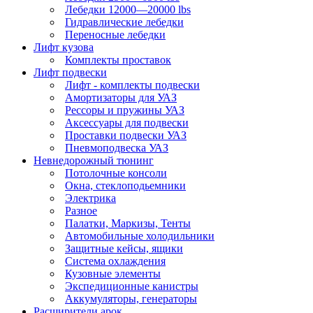
Лебедки 12000—20000 lbs
Гидравлические лебедки
Переносные лебедки
Лифт кузова
Комплекты проставок
Лифт подвески
Лифт - комплекты подвески
Амортизаторы для УАЗ
Рессоры и пружины УАЗ
Аксессуары для подвески
Проставки подвески УАЗ
Пневмоподвеска УАЗ
Невнедорожный тюнинг
Потолочные консоли
Окна, стеклоподьемники
Электрика
Разное
Палатки, Маркизы, Тенты
Автомобильные холодильники
Защитные кейсы, ящики
Система охлаждения
Кузовные элементы
Экспедиционные канистры
Аккумуляторы, генераторы
Расширители арок