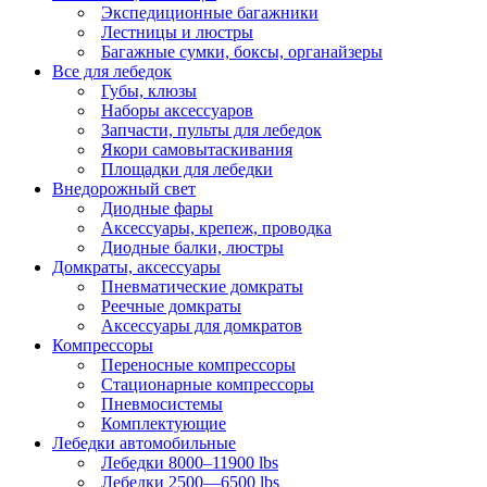
Экспедиционные багажники
Лестницы и люстры
Багажные сумки, боксы, органайзеры
Все для лебедок
Губы, клюзы
Наборы аксессуаров
Запчасти, пульты для лебедок
Якори самовытаскивания
Площадки для лебедки
Внедорожный свет
Диодные фары
Аксессуары, крепеж, проводка
Диодные балки, люстры
Домкраты, аксессуары
Пневматические домкраты
Реечные домкраты
Аксессуары для домкратов
Компрессоры
Переносные компрессоры
Стационарные компрессоры
Пневмосистемы
Комплектующие
Лебедки автомобильные
Лебедки 8000–11900 lbs
Лебедки 2500—6500 lbs