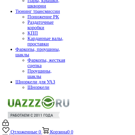
Пары, крышки,
шкворни
Тюнинг трансмиссии
Понижение РК
Раздаточные
коробки
КПП
Карданные валы,
проставки
Фаркопы, проушины,
шаклы
Фаркопы, жесткая
сцепка
Проушины,
шаклы
Шноркели для УАЗ
Шноркели
Отложенные
0
Корзина
0
0