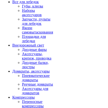
Все для лебедок
Губы, клюзы
Наборы
аксессуаров
Запчасти, пульты
для лебедок
Якори
самовытаскивания
Площадки для
лебедки
Внедорожный свет
Диодные фары
Аксессуары,
крепеж, проводка
Диодные балки,
люстры
Домкраты, аксессуары
Пневматические
домкраты
Реечные домкраты
Аксессуары для
домкратов
Компрессоры
Переносные
компрессоры