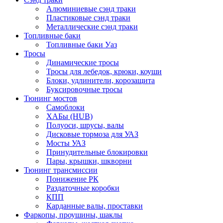
Алюминиевые сэнд траки
Пластиковые сэнд траки
Металлические сэнд траки
Топливные баки
Топливные баки Уаз
Тросы
Динамические тросы
Тросы для лебедок, крюки, коуши
Блоки, удлинители, корозащита
Буксировочные тросы
Тюнинг мостов
Самоблоки
ХАБы (HUB)
Полуоси, шрусы, валы
Дисковые тормоза для УАЗ
Мосты УАЗ
Принудительные блокировки
Пары, крышки, шкворни
Тюнинг трансмиссии
Понижение РК
Раздаточные коробки
КПП
Карданные валы, проставки
Фаркопы, проушины, шаклы