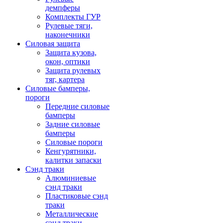
демпферы
Комплекты ГУР
Рулевые тяги,
наконечники
Силовая защита
Защита кузова,
окон, оптики
Защита рулевых
тяг, картера
Силовые бамперы,
пороги
Передние силовые
бамперы
Задние силовые
бамперы
Силовые пороги
Кенгурятники,
калитки запаски
Сэнд траки
Алюминиевые
сэнд траки
Пластиковые сэнд
траки
Металлические
сэнд траки