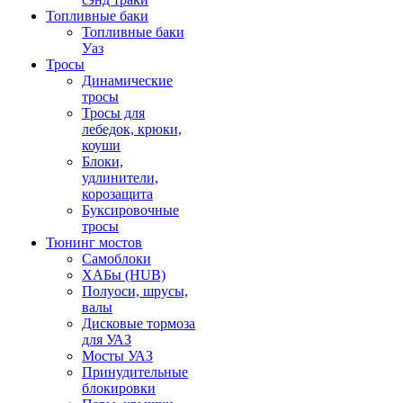
Топливные баки
Топливные баки
Уаз
Тросы
Динамические
тросы
Тросы для
лебедок, крюки,
коуши
Блоки,
удлинители,
корозащита
Буксировочные
тросы
Тюнинг мостов
Самоблоки
ХАБы (HUB)
Полуоси, шрусы,
валы
Дисковые тормоза
для УАЗ
Мосты УАЗ
Принудительные
блокировки