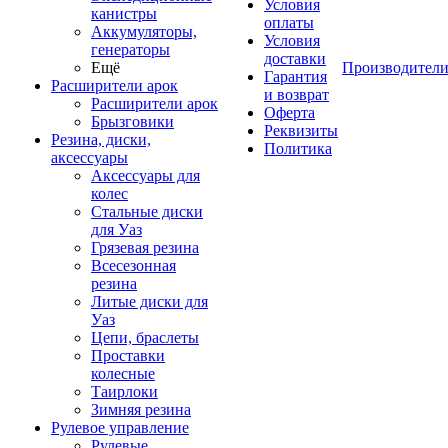
Условия
канистры
оплаты
Аккумуляторы,
Условия
генераторы
доставки
Ещё
Производител
Гарантия
Расширители арок
и возврат
Расширители арок
Оферта
Брызговики
Реквизиты
Резина, диски,
Политика
аксессуары
Аксессуары для
колес
Стальные диски
для Уаз
Грязевая резина
Всесезонная
резина
Литые диски для
Уаз
Цепи, браслеты
Проставки
колесные
Таирлоки
Зимняя резина
Рулевое управление
Рулевые