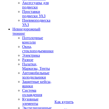
Аксессуары для
подвески
Проставки
подвески УАЗ
Пневмоподвеска
УАЗ
Невнедорожный
тюнинг
Потолочные
консоли
Окна,
стеклоподьемники
Электрика
Разное
Палатки,
Маркизы, Тенты
Автомобильные
холодильники
Защитные кейсы,
ящики
Система
охлаждения
Кузовные
Как купить
элементы
Экспедиционные