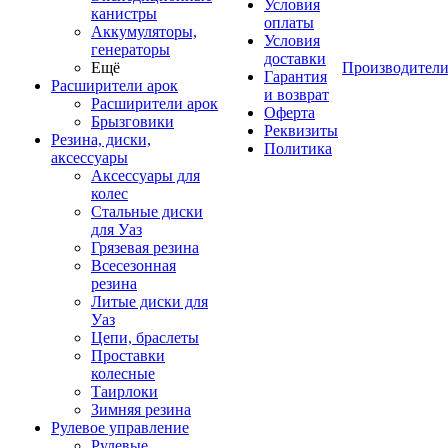
Условия
канистры
оплаты
Аккумуляторы,
Условия
генераторы
доставки
Ещё
Производител
Гарантия
Расширители арок
и возврат
Расширители арок
Оферта
Брызговики
Реквизиты
Резина, диски,
Политика
аксессуары
Аксессуары для
колес
Стальные диски
для Уаз
Грязевая резина
Всесезонная
резина
Литые диски для
Уаз
Цепи, браслеты
Проставки
колесные
Таирлоки
Зимняя резина
Рулевое управление
Рулевые