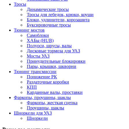
Тросы
Динамические тросы
Тросы для лебедок, крюки, коуши
Блоки, удлинители, корозащита
Буксировочные тросы
Тюнинг мостов
Самоблоки
ХАБы (HUB)
Полуоси, шрусы, валы
Дисковые тормоза для УАЗ
Мосты УАЗ
Принудительные блокировки
Пары, крышки, шкворни
Тюнинг трансмиссии
Понижение РК
Раздаточные коробки
КПП
Карданные валы, проставки
Фаркопы, проушины, шаклы
Фаркопы, жесткая сцепка
Проушины, шаклы
Шноркели для УАЗ
Шноркели