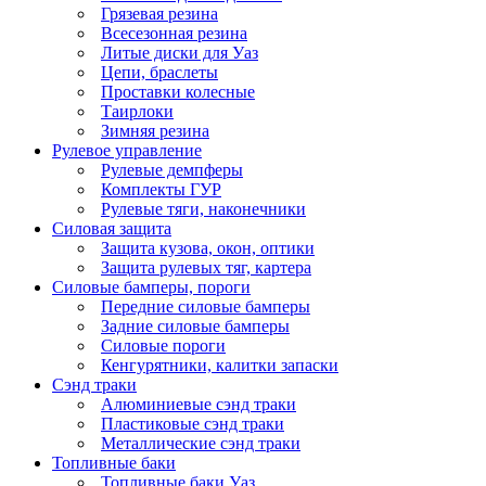
Грязевая резина
Всесезонная резина
Литые диски для Уаз
Цепи, браслеты
Проставки колесные
Таирлоки
Зимняя резина
Рулевое управление
Рулевые демпферы
Комплекты ГУР
Рулевые тяги, наконечники
Силовая защита
Защита кузова, окон, оптики
Защита рулевых тяг, картера
Силовые бамперы, пороги
Передние силовые бамперы
Задние силовые бамперы
Силовые пороги
Кенгурятники, калитки запаски
Сэнд траки
Алюминиевые сэнд траки
Пластиковые сэнд траки
Металлические сэнд траки
Топливные баки
Топливные баки Уаз