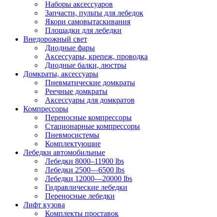
Наборы аксессуаров
Запчасти, пульты для лебедок
Якори самовытаскивания
Площадки для лебедки
Внедорожный свет
Диодные фары
Аксессуары, крепеж, проводка
Диодные балки, люстры
Домкраты, аксессуары
Пневматические домкраты
Реечные домкраты
Аксессуары для домкратов
Компрессоры
Переносные компрессоры
Стационарные компрессоры
Пневмосистемы
Комплектующие
Лебедки автомобильные
Лебедки 8000–11900 lbs
Лебедки 2500—6500 lbs
Лебедки 12000—20000 lbs
Гидравлические лебедки
Переносные лебедки
Лифт кузова
Комплекты проставок