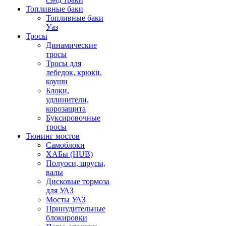
Топливные баки
Топливные баки
Уаз
Тросы
Динамические
тросы
Тросы для
лебедок, крюки,
коуши
Блоки,
удлинители,
корозащита
Буксировочные
тросы
Тюнинг мостов
Самоблоки
ХАБы (HUB)
Полуоси, шрусы,
валы
Дисковые тормоза
для УАЗ
Мосты УАЗ
Принудительные
блокировки