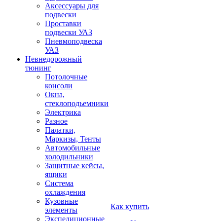
Аксессуары для
подвески
Проставки
подвески УАЗ
Пневмоподвеска
УАЗ
Невнедорожный
тюнинг
Потолочные
консоли
Окна,
стеклоподьемники
Электрика
Разное
Палатки,
Маркизы, Тенты
Автомобильные
холодильники
Защитные кейсы,
ящики
Система
охлаждения
Кузовные
Как купить
элементы
Экспедиционные