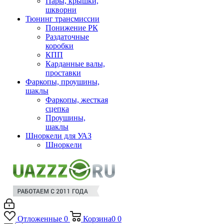
Пары, крышки,
шкворни
Тюнинг трансмиссии
Понижение РК
Раздаточные
коробки
КПП
Карданные валы,
проставки
Фаркопы, проушины,
шаклы
Фаркопы, жесткая
сцепка
Проушины,
шаклы
Шноркели для УАЗ
Шноркели
Отложенные
0
Корзина
0
0