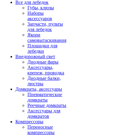
Все для лебедок
Губы, клюзы
Наборы
аксессуаров
Запчасти, пульты
для лебедок
Якори
самовытаскивания
Площадки для
лебедки
Внедорожный свет
Диодные фары
Аксессуары,
крепеж, проводка
Диодные балки,
люстры
Домкраты, аксессуары
Пневматические
домкраты
Реечные домкраты
Аксессуары для
домкратов
Компрессоры
Переносные
компрессоры