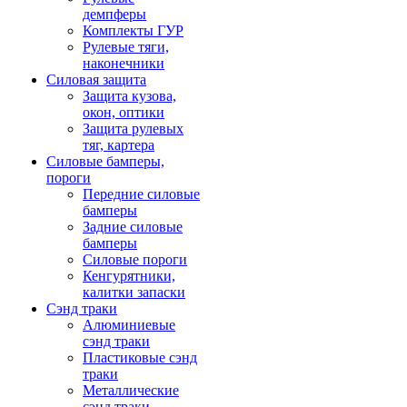
демпферы
Комплекты ГУР
Рулевые тяги,
наконечники
Силовая защита
Защита кузова,
окон, оптики
Защита рулевых
тяг, картера
Силовые бамперы,
пороги
Передние силовые
бамперы
Задние силовые
бамперы
Силовые пороги
Кенгурятники,
калитки запаски
Сэнд траки
Алюминиевые
сэнд траки
Пластиковые сэнд
траки
Металлические
сэнд траки