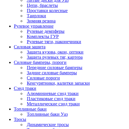
Литые диски для Уаз
Цепи, браслеты
Проставки колесные
Таирлоки
Зимняя резина
Рулевое управление
Рулевые демпферы
Комплекты ГУР
Рулевые тяги, наконечники
Силовая защита
Защита кузова, окон, оптики
Защита рулевых тяг, картера
Силовые бамперы, пороги
Передние силовые бамперы
Задние силовые бамперы
Силовые пороги
Кенгурятники, калитки запаски
Сэнд траки
Алюминиевые сэнд траки
Пластиковые сэнд траки
Металлические сэнд траки
Топливные баки
Топливные баки Уаз
Тросы
Динамические тросы