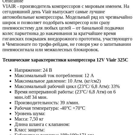
Описание
VIAIR - производитель компрессоров с мировым именем. На
сегодняшний день Viair выпускает самые лучшие
автомобильные компрессоры. Модельный ряд их чрезвычайно
широк и позволяет подобрать компрессор или сразу
пневмосистему для любых целей – от банальной подкачки
колес паркетника до накачивания за кратчайшее время
гиганских покрышек внедорожного прототипа, участвующего
в Чемпионате по трофи-рейдам, не говоря уже о запитывании
пневмосигнала или межколесных блокировок.
Технические характеристики компрессора 12V Viair 325C
Напряжение: 24 В
Максимальный ток потребления: 12 А
Максимальное давление: 10 Атм. (кг/см2)
Максимальный рабочий цикл (23°C/ 6,8 Атм): 33%
Время непрерывной работы: (23°C/ 6,8 Атм) on 6
мин./off 34 мин.
Производительность: 39 л/мин.
Рабочая температура: -40°С +70°С
Уровень шума:
Масса: 7,50 кг
Длина шланга с клапаном:
Класс защиты: