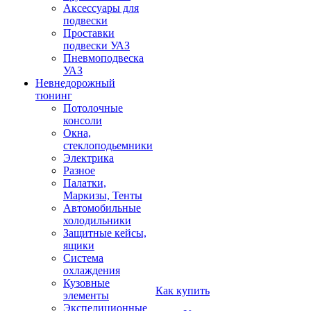
Аксессуары для
подвески
Проставки
подвески УАЗ
Пневмоподвеска
УАЗ
Невнедорожный
тюнинг
Потолочные
консоли
Окна,
стеклоподьемники
Электрика
Разное
Палатки,
Маркизы, Тенты
Автомобильные
холодильники
Защитные кейсы,
ящики
Система
охлаждения
Кузовные
Как купить
элементы
Экспедиционные