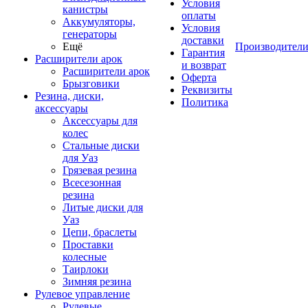
Условия
канистры
оплаты
Аккумуляторы,
Условия
генераторы
доставки
Ещё
Производител
Гарантия
Расширители арок
и возврат
Расширители арок
Оферта
Брызговики
Реквизиты
Резина, диски,
Политика
аксессуары
Аксессуары для
колес
Стальные диски
для Уаз
Грязевая резина
Всесезонная
резина
Литые диски для
Уаз
Цепи, браслеты
Проставки
колесные
Таирлоки
Зимняя резина
Рулевое управление
Рулевые