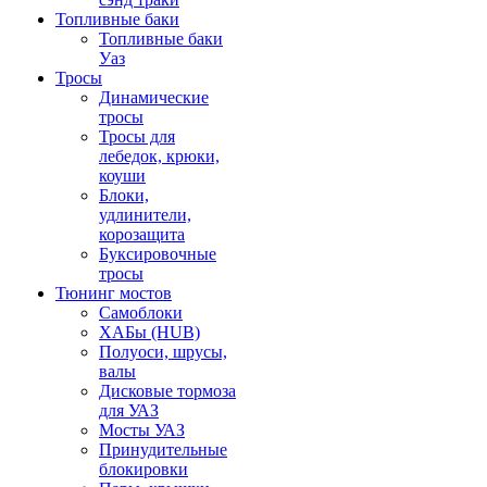
Топливные баки
Топливные баки
Уаз
Тросы
Динамические
тросы
Тросы для
лебедок, крюки,
коуши
Блоки,
удлинители,
корозащита
Буксировочные
тросы
Тюнинг мостов
Самоблоки
ХАБы (HUB)
Полуоси, шрусы,
валы
Дисковые тормоза
для УАЗ
Мосты УАЗ
Принудительные
блокировки