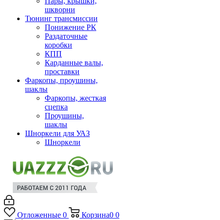
Пары, крышки,
шкворни
Тюнинг трансмиссии
Понижение РК
Раздаточные
коробки
КПП
Карданные валы,
проставки
Фаркопы, проушины,
шаклы
Фаркопы, жесткая
сцепка
Проушины,
шаклы
Шноркели для УАЗ
Шноркели
Отложенные
0
Корзина
0
0