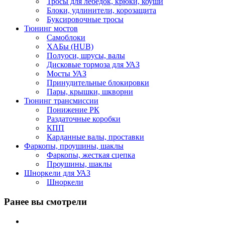
Тросы для лебедок, крюки, коуши
Блоки, удлинители, корозащита
Буксировочные тросы
Тюнинг мостов
Самоблоки
ХАБы (HUB)
Полуоси, шрусы, валы
Дисковые тормоза для УАЗ
Мосты УАЗ
Принудительные блокировки
Пары, крышки, шкворни
Тюнинг трансмиссии
Понижение РК
Раздаточные коробки
КПП
Карданные валы, проставки
Фаркопы, проушины, шаклы
Фаркопы, жесткая сцепка
Проушины, шаклы
Шноркели для УАЗ
Шноркели
Ранее вы смотрели