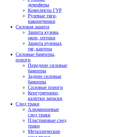
демпферы
Комплекты ГУР
Рулевые тяги,
наконечники
Силовая защита
Защита кузова,
окон, оптики
Защита рулевых
тяг, картера
Силовые бамперы,
пороги
Передние силовые
бамперы
Задние силовые
бамперы
Силовые пороги
Кенгурятники,
калитки запаски
Сэнд траки
Алюминиевые
сэнд траки
Пластиковые сэнд
траки
Металлические
сэнд траки