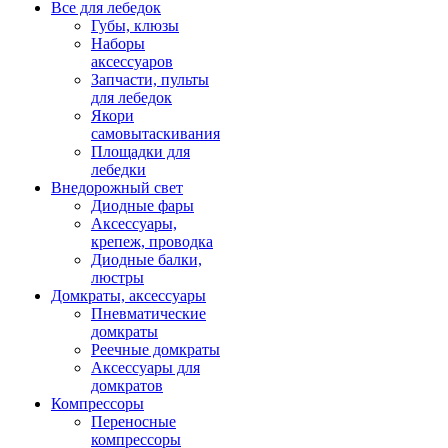
Все для лебедок
Губы, клюзы
Наборы
аксессуаров
Запчасти, пульты
для лебедок
Якори
самовытаскивания
Площадки для
лебедки
Внедорожный свет
Диодные фары
Аксессуары,
крепеж, проводка
Диодные балки,
люстры
Домкраты, аксессуары
Пневматические
домкраты
Реечные домкраты
Аксессуары для
домкратов
Компрессоры
Переносные
компрессоры