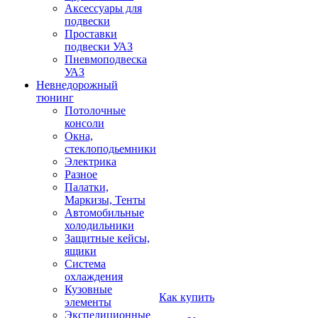
Аксессуары для
подвески
Проставки
подвески УАЗ
Пневмоподвеска
УАЗ
Невнедорожный
тюнинг
Потолочные
консоли
Окна,
стеклоподьемники
Электрика
Разное
Палатки,
Маркизы, Тенты
Автомобильные
холодильники
Защитные кейсы,
ящики
Система
охлаждения
Кузовные
Как купить
элементы
Экспедиционные