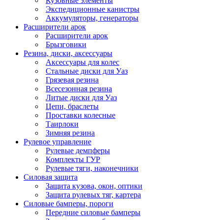
Кузовные элементы
Экспедиционные канистры
Аккумуляторы, генераторы
Расширители арок
Расширители арок
Брызговики
Резина, диски, аксессуары
Аксессуары для колес
Стальные диски для Уаз
Грязевая резина
Всесезонная резина
Литые диски для Уаз
Цепи, браслеты
Проставки колесные
Таирлоки
Зимняя резина
Рулевое управление
Рулевые демпферы
Комплекты ГУР
Рулевые тяги, наконечники
Силовая защита
Защита кузова, окон, оптики
Защита рулевых тяг, картера
Силовые бамперы, пороги
Передние силовые бамперы