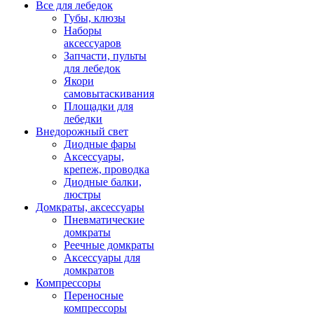
Все для лебедок
Губы, клюзы
Наборы
аксессуаров
Запчасти, пульты
для лебедок
Якори
самовытаскивания
Площадки для
лебедки
Внедорожный свет
Диодные фары
Аксессуары,
крепеж, проводка
Диодные балки,
люстры
Домкраты, аксессуары
Пневматические
домкраты
Реечные домкраты
Аксессуары для
домкратов
Компрессоры
Переносные
компрессоры