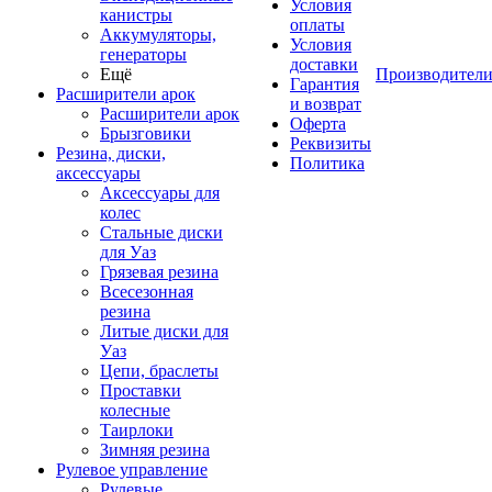
Условия
канистры
оплаты
Аккумуляторы,
Условия
генераторы
доставки
Ещё
Производител
Гарантия
Расширители арок
и возврат
Расширители арок
Оферта
Брызговики
Реквизиты
Резина, диски,
Политика
аксессуары
Аксессуары для
колес
Стальные диски
для Уаз
Грязевая резина
Всесезонная
резина
Литые диски для
Уаз
Цепи, браслеты
Проставки
колесные
Таирлоки
Зимняя резина
Рулевое управление
Рулевые