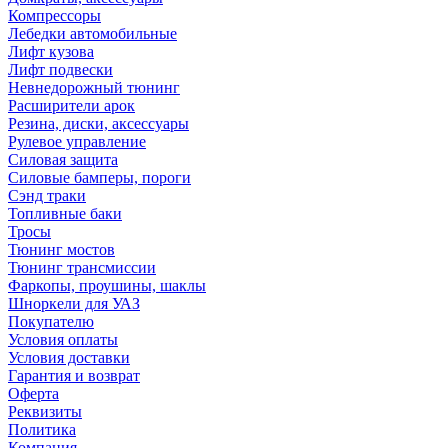
Компрессоры
Лебедки автомобильные
Лифт кузова
Лифт подвески
Невнедорожный тюнинг
Расширители арок
Резина, диски, аксессуары
Рулевое управление
Силовая защита
Силовые бамперы, пороги
Сэнд траки
Топливные баки
Тросы
Тюнинг мостов
Тюнинг трансмиссии
Фаркопы, проушины, шаклы
Шноркели для УАЗ
Покупателю
Условия оплаты
Условия доставки
Гарантия и возврат
Оферта
Реквизиты
Политика
Компания