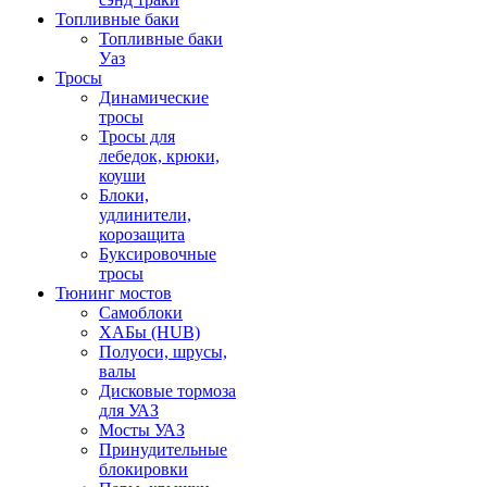
Топливные баки
Топливные баки
Уаз
Тросы
Динамические
тросы
Тросы для
лебедок, крюки,
коуши
Блоки,
удлинители,
корозащита
Буксировочные
тросы
Тюнинг мостов
Самоблоки
ХАБы (HUB)
Полуоси, шрусы,
валы
Дисковые тормоза
для УАЗ
Мосты УАЗ
Принудительные
блокировки