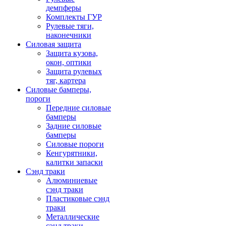
демпферы
Комплекты ГУР
Рулевые тяги,
наконечники
Силовая защита
Защита кузова,
окон, оптики
Защита рулевых
тяг, картера
Силовые бамперы,
пороги
Передние силовые
бамперы
Задние силовые
бамперы
Силовые пороги
Кенгурятники,
калитки запаски
Сэнд траки
Алюминиевые
сэнд траки
Пластиковые сэнд
траки
Металлические
сэнд траки