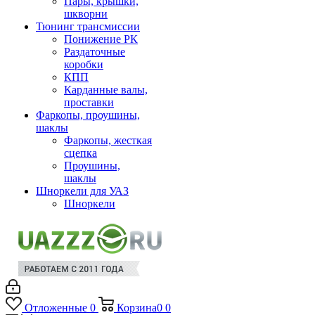
Пары, крышки,
шкворни
Тюнинг трансмиссии
Понижение РК
Раздаточные
коробки
КПП
Карданные валы,
проставки
Фаркопы, проушины,
шаклы
Фаркопы, жесткая
сцепка
Проушины,
шаклы
Шноркели для УАЗ
Шноркели
Отложенные
0
Корзина
0
0