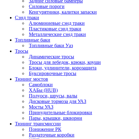
Задние силовые бамперы
Силовые пороги
Кенгурятники, калитки запаски
Сэнд траки
Алюминиевые сэнд траки
Пластиковые сэнд траки
Металлические сэнд траки
Топливные баки
Топливные баки Уаз
Тросы
Динамические тросы
Тросы для лебедок, крюки, коуши
Блоки, удлинители, корозащита
Буксировочные тросы
Тюнинг мостов
Самоблоки
ХАБы (HUB)
Полуоси, шрусы, валы
Дисковые тормоза для УАЗ
Мосты УАЗ
Принудительные блокировки
Пары, крышки, шкворни
Тюнинг трансмиссии
Понижение РК
Раздаточные коробки