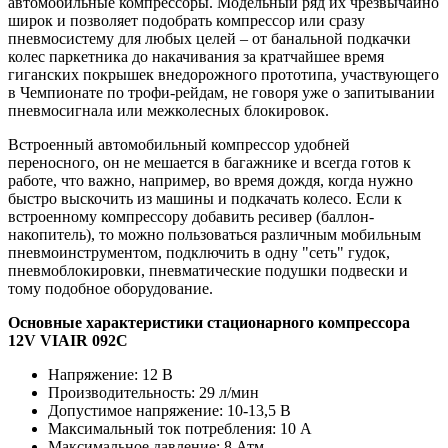
автомобильные компрессоры. Модельный ряд их чрезвычайно
широк и позволяет подобрать компрессор или сразу
пневмосистему для любых целей – от банальной подкачки
колес паркетника до накачивания за кратчайшее время
гиганских покрышек внедорожного прототипа, участвующего
в Чемпионате по трофи-рейдам, не говоря уже о запитывании
пневмосигнала или межколесных блокировок.
Встроенный автомобильный компрессор удобней
переносного, он не мешается в багажнике и всегда готов к
работе, что важно, например, во время дождя, когда нужно
быстро выскочить из машины и подкачать колесо. Если к
встроенному компрессору добавить ресивер (баллон-
накопитель), то можно пользоваться различным мобильным
пневмоинструментом, подключить в одну "сеть" гудок,
пневмоблокировки, пневматические подушки подвески и
тому подобное оборудование.
Основные характеристики стационарного компрессора
12V VIAIR 092C
Напряжение: 12 В
Производительность: 29 л/мин
Допустимое напряжение: 10-13,5 В
Максимальный ток потребления: 10 А
Максимальное давление: 8 Атм