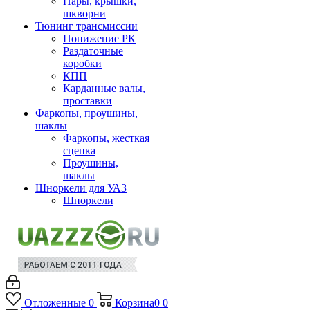
Пары, крышки,
шкворни
Тюнинг трансмиссии
Понижение РК
Раздаточные
коробки
КПП
Карданные валы,
проставки
Фаркопы, проушины,
шаклы
Фаркопы, жесткая
сцепка
Проушины,
шаклы
Шноркели для УАЗ
Шноркели
Отложенные
0
Корзина
0
0