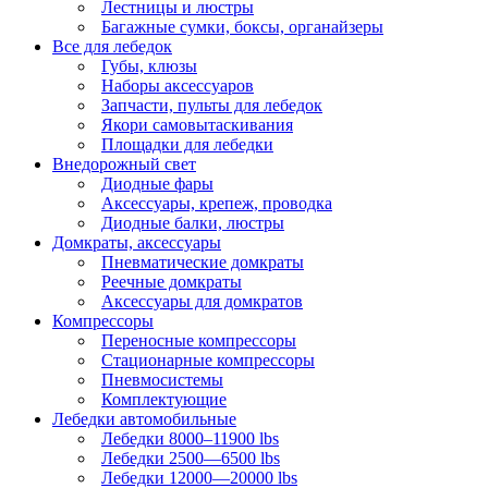
Лестницы и люстры
Багажные сумки, боксы, органайзеры
Все для лебедок
Губы, клюзы
Наборы аксессуаров
Запчасти, пульты для лебедок
Якори самовытаскивания
Площадки для лебедки
Внедорожный свет
Диодные фары
Аксессуары, крепеж, проводка
Диодные балки, люстры
Домкраты, аксессуары
Пневматические домкраты
Реечные домкраты
Аксессуары для домкратов
Компрессоры
Переносные компрессоры
Стационарные компрессоры
Пневмосистемы
Комплектующие
Лебедки автомобильные
Лебедки 8000–11900 lbs
Лебедки 2500—6500 lbs
Лебедки 12000—20000 lbs