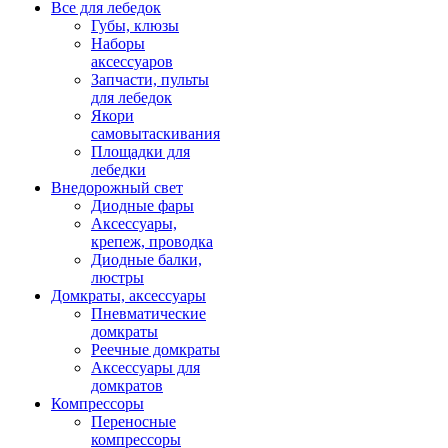
Все для лебедок
Губы, клюзы
Наборы
аксессуаров
Запчасти, пульты
для лебедок
Якори
самовытаскивания
Площадки для
лебедки
Внедорожный свет
Диодные фары
Аксессуары,
крепеж, проводка
Диодные балки,
люстры
Домкраты, аксессуары
Пневматические
домкраты
Реечные домкраты
Аксессуары для
домкратов
Компрессоры
Переносные
компрессоры