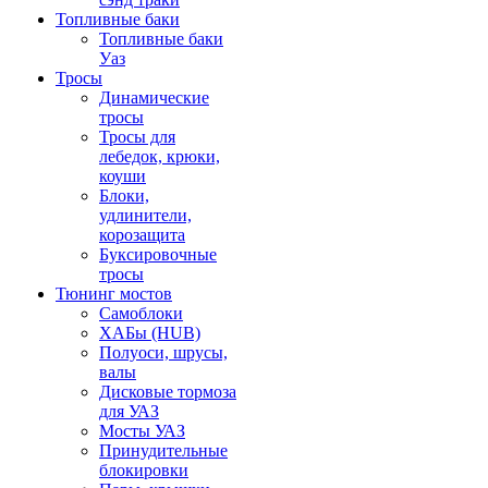
Топливные баки
Топливные баки
Уаз
Тросы
Динамические
тросы
Тросы для
лебедок, крюки,
коуши
Блоки,
удлинители,
корозащита
Буксировочные
тросы
Тюнинг мостов
Самоблоки
ХАБы (HUB)
Полуоси, шрусы,
валы
Дисковые тормоза
для УАЗ
Мосты УАЗ
Принудительные
блокировки