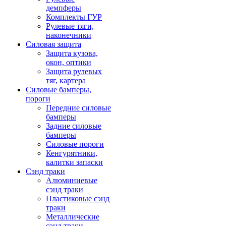
демпферы
Комплекты ГУР
Рулевые тяги,
наконечники
Силовая защита
Защита кузова,
окон, оптики
Защита рулевых
тяг, картера
Силовые бамперы,
пороги
Передние силовые
бамперы
Задние силовые
бамперы
Силовые пороги
Кенгурятники,
калитки запаски
Сэнд траки
Алюминиевые
сэнд траки
Пластиковые сэнд
траки
Металлические
сэнд траки