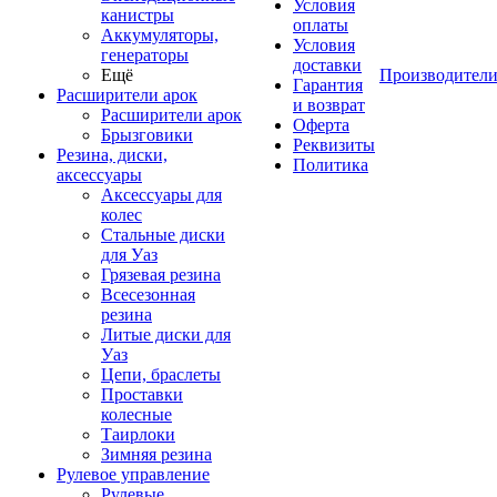
Условия
канистры
оплаты
Аккумуляторы,
Условия
генераторы
доставки
Ещё
Производител
Гарантия
Расширители арок
и возврат
Расширители арок
Оферта
Брызговики
Реквизиты
Резина, диски,
Политика
аксессуары
Аксессуары для
колес
Стальные диски
для Уаз
Грязевая резина
Всесезонная
резина
Литые диски для
Уаз
Цепи, браслеты
Проставки
колесные
Таирлоки
Зимняя резина
Рулевое управление
Рулевые