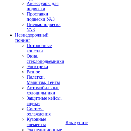
Аксессуары для
подвески
Проставки
подвески УАЗ
Пневмоподвеска
УАЗ
Невнедорожный
тюнинг
Потолочные
консоли
Окна,
стеклоподьемники
Электрика
Разное
Палатки,
Маркизы, Тенты
Автомобильные
холодильники
Защитные кейсы,
ящики
Система
охлаждения
Кузовные
Как купить
элементы
Экспедиционные