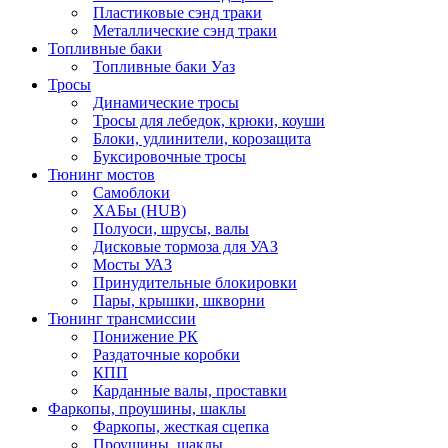
Пластиковые сэнд траки
Металлические сэнд траки
Топливные баки
Топливные баки Уаз
Тросы
Динамические тросы
Тросы для лебедок, крюки, коуши
Блоки, удлинители, корозащита
Буксировочные тросы
Тюнинг мостов
Самоблоки
ХАБы (HUB)
Полуоси, шрусы, валы
Дисковые тормоза для УАЗ
Мосты УАЗ
Принудительные блокировки
Пары, крышки, шкворни
Тюнинг трансмиссии
Понижение РК
Раздаточные коробки
КПП
Карданные валы, проставки
Фаркопы, проушины, шаклы
Фаркопы, жесткая сцепка
Проушины, шаклы