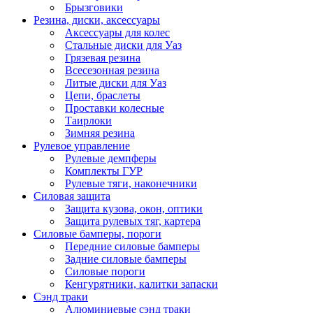
Брызговики
Резина, диски, аксессуары
Аксессуары для колес
Стальные диски для Уаз
Грязевая резина
Всесезонная резина
Литые диски для Уаз
Цепи, браслеты
Проставки колесные
Таирлоки
Зимняя резина
Рулевое управление
Рулевые демпферы
Комплекты ГУР
Рулевые тяги, наконечники
Силовая защита
Защита кузова, окон, оптики
Защита рулевых тяг, картера
Силовые бамперы, пороги
Передние силовые бамперы
Задние силовые бамперы
Силовые пороги
Кенгурятники, калитки запаски
Сэнд траки
Алюминиевые сэнд траки