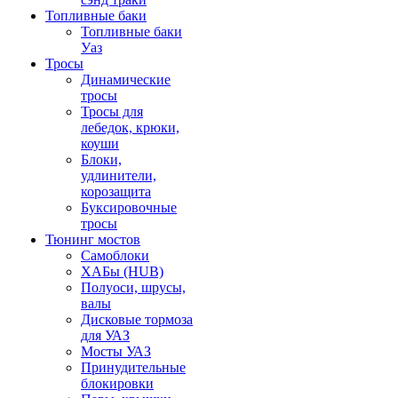
Топливные баки
Топливные баки
Уаз
Тросы
Динамические
тросы
Тросы для
лебедок, крюки,
коуши
Блоки,
удлинители,
корозащита
Буксировочные
тросы
Тюнинг мостов
Самоблоки
ХАБы (HUB)
Полуоси, шрусы,
валы
Дисковые тормоза
для УАЗ
Мосты УАЗ
Принудительные
блокировки