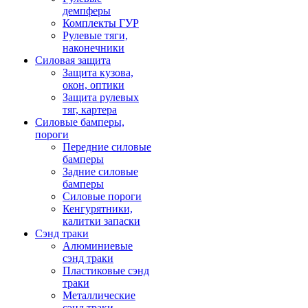
демпферы
Комплекты ГУР
Рулевые тяги,
наконечники
Силовая защита
Защита кузова,
окон, оптики
Защита рулевых
тяг, картера
Силовые бамперы,
пороги
Передние силовые
бамперы
Задние силовые
бамперы
Силовые пороги
Кенгурятники,
калитки запаски
Сэнд траки
Алюминиевые
сэнд траки
Пластиковые сэнд
траки
Металлические
сэнд траки