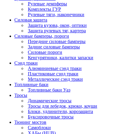
Рулевые демпферы
Комплекты ГУР
Рулевые тяги, наконечники
Силовая защита
Защита кузова, окон, оптики
Защита рулевых тяг, картера
Силовые бамперы, пороги
Передние силовые бамперы
Задние силовые бамперы
Силовые пороги
Кенгурятники, калитки запаски
Сэнд траки
Алюминиевые сэнд траки
Пластиковые сэнд траки
Металлические сэнд траки
Топливные баки
Топливные баки Уаз
Тросы
Динамические тросы
Тросы для лебедок, крюки, коуши
Блоки, удлинители, корозащита
Буксировочные тросы
Тюнинг мостов
Самоблоки
ХАБы (HUB)