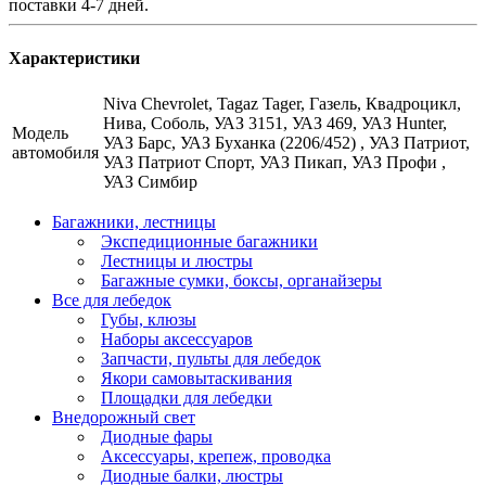
поставки 4-7 дней.
Характеристики
Niva Chevrolet, Tagaz Tager, Газель, Квадроцикл,
Нива, Соболь, УАЗ 3151, УАЗ 469, УАЗ Hunter,
Модель
УАЗ Барс, УАЗ Буханка (2206/452) , УАЗ Патриот,
автомобиля
УАЗ Патриот Спорт, УАЗ Пикап, УАЗ Профи ,
УАЗ Симбир
Багажники, лестницы
Экспедиционные багажники
Лестницы и люстры
Багажные сумки, боксы, органайзеры
Все для лебедок
Губы, клюзы
Наборы аксессуаров
Запчасти, пульты для лебедок
Якори самовытаскивания
Площадки для лебедки
Внедорожный свет
Диодные фары
Аксессуары, крепеж, проводка
Диодные балки, люстры