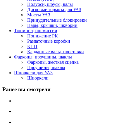
Полуоси, шрусы, валы
Дисковые тормоза для УАЗ
Мосты УАЗ
Принудительные блокировки
Пары, крышки, шкворни
Тюнинг трансмиссии
Понижение РК
Раздаточные коробки
КПП
Карданные валы, проставки
Фаркопы, проушины, шаклы
Фаркопы, жесткая сцепка
Проушины, шаклы
Шноркели для УАЗ
Шноркели
Ранее вы смотрели