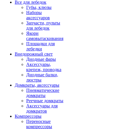
Все для лебедок
Губы, клюзы
Наборы
аксессуаров
Запчасти, пульты
для лебедок
Якори
самовытаскивания
Площадки для
лебедки
Внедорожный свет
Диодные фары
Аксессуары,
крепеж, проводка
Диодные балки,
люстры
Домкраты, аксессуары
Пневматические
домкраты
Реечные домкраты
Аксессуары для
домкратов
Компрессоры
Переносные
компрессоры