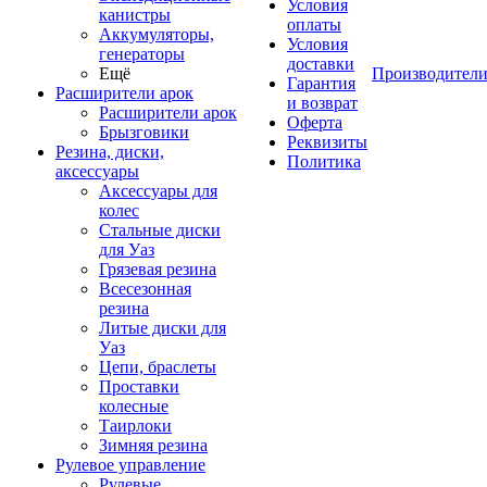
Условия
канистры
оплаты
Аккумуляторы,
Условия
генераторы
доставки
Ещё
Производител
Гарантия
Расширители арок
и возврат
Расширители арок
Оферта
Брызговики
Реквизиты
Резина, диски,
Политика
аксессуары
Аксессуары для
колес
Стальные диски
для Уаз
Грязевая резина
Всесезонная
резина
Литые диски для
Уаз
Цепи, браслеты
Проставки
колесные
Таирлоки
Зимняя резина
Рулевое управление
Рулевые