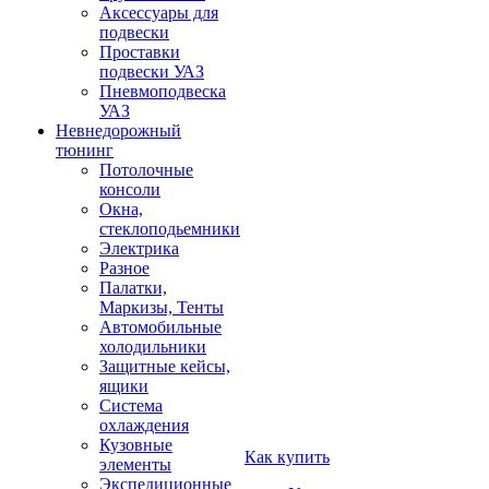
Аксессуары для
подвески
Проставки
подвески УАЗ
Пневмоподвеска
УАЗ
Невнедорожный
тюнинг
Потолочные
консоли
Окна,
стеклоподьемники
Электрика
Разное
Палатки,
Маркизы, Тенты
Автомобильные
холодильники
Защитные кейсы,
ящики
Система
охлаждения
Кузовные
Как купить
элементы
Экспедиционные