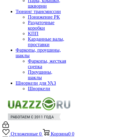
Пары, крышки,
шкворни
Тюнинг трансмиссии
Понижение РК
Раздаточные
коробки
КПП
Карданные валы,
проставки
Фаркопы, проушины,
шаклы
Фаркопы, жесткая
сцепка
Проушины,
шаклы
Шноркели для УАЗ
Шноркели
Отложенные
0
Корзина
0
0