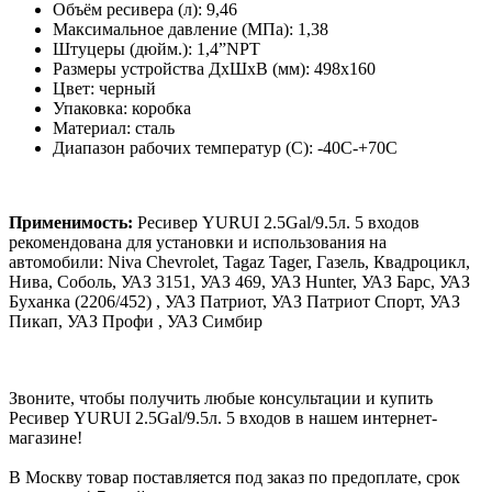
Объём ресивера (л): 9,46
Максимальное давление (МПа): 1,38
Штуцеры (дюйм.): 1,4”NPT
Размеры устройства ДхШхВ (мм): 498х160
Цвет: черный
Упаковка: коробка
Материал: сталь
Диапазон рабочих температур (С): -40C-+70C
Применимость:
Ресивер YURUI 2.5Gal/9.5л. 5 входов
рекомендована для установки и использования на
автомобили: Niva Chevrolet, Tagaz Tager, Газель, Квадроцикл,
Нива, Соболь, УАЗ 3151, УАЗ 469, УАЗ Hunter, УАЗ Барс, УАЗ
Буханка (2206/452) , УАЗ Патриот, УАЗ Патриот Спорт, УАЗ
Пикап, УАЗ Профи , УАЗ Симбир
Звоните, чтобы получить любые консультации и купить
Ресивер YURUI 2.5Gal/9.5л. 5 входов в нашем интернет-
магазине!
В Москву товар поставляется под заказ по предоплате, срок