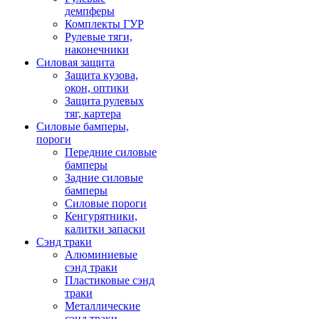
демпферы
Комплекты ГУР
Рулевые тяги,
наконечники
Силовая защита
Защита кузова,
окон, оптики
Защита рулевых
тяг, картера
Силовые бамперы,
пороги
Передние силовые
бамперы
Задние силовые
бамперы
Силовые пороги
Кенгурятники,
калитки запаски
Сэнд траки
Алюминиевые
сэнд траки
Пластиковые сэнд
траки
Металлические
сэнд траки