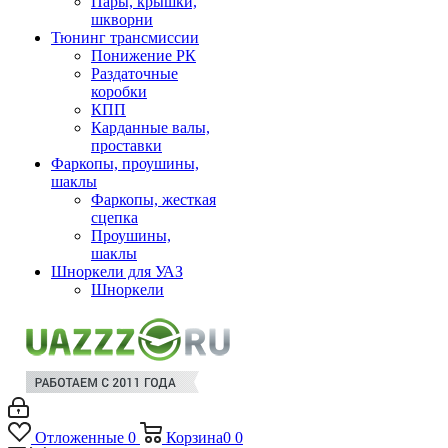
Пары, крышки,
шкворни
Тюнинг трансмиссии
Понижение РК
Раздаточные
коробки
КПП
Карданные валы,
проставки
Фаркопы, проушины,
шаклы
Фаркопы, жесткая
сцепка
Проушины,
шаклы
Шноркели для УАЗ
Шноркели
Отложенные
0
Корзина
0
0