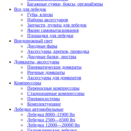
Багажные сумки, боксы, органайзеры
Все для лебедок
Губы, клюзы
Наборы аксессуаров
Запчасти, пульты для лебедок
Якори самовытаскивания
Площадки для лебедки
Внедорожный свет
Диодные фары
Аксессуары, крепеж, проводка
Диодные балки, люстры
Домкраты, аксессуары
Пневматические домкраты
Реечные домкраты
Аксессуары для домкратов
Компрессоры
Переносные компрессоры
Стационарные компрессоры
Пневмосистемы
Комплектующие
Лебедки автомобильные
Лебедки 8000–11900 lbs
Лебедки 2500—6500 lbs
Лебедки 12000—20000 lbs
Гидравлические лебедки