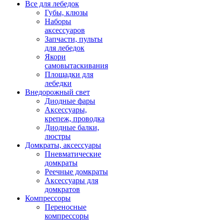
Все для лебедок
Губы, клюзы
Наборы
аксессуаров
Запчасти, пульты
для лебедок
Якори
самовытаскивания
Площадки для
лебедки
Внедорожный свет
Диодные фары
Аксессуары,
крепеж, проводка
Диодные балки,
люстры
Домкраты, аксессуары
Пневматические
домкраты
Реечные домкраты
Аксессуары для
домкратов
Компрессоры
Переносные
компрессоры