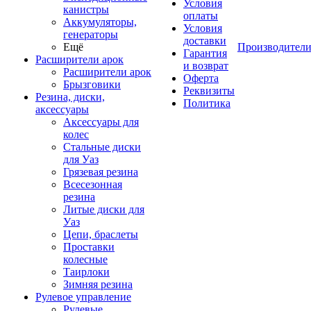
Условия
канистры
оплаты
Аккумуляторы,
Условия
генераторы
доставки
Ещё
Производител
Гарантия
Расширители арок
и возврат
Расширители арок
Оферта
Брызговики
Реквизиты
Резина, диски,
Политика
аксессуары
Аксессуары для
колес
Стальные диски
для Уаз
Грязевая резина
Всесезонная
резина
Литые диски для
Уаз
Цепи, браслеты
Проставки
колесные
Таирлоки
Зимняя резина
Рулевое управление
Рулевые