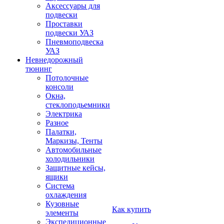
Аксессуары для
подвески
Проставки
подвески УАЗ
Пневмоподвеска
УАЗ
Невнедорожный
тюнинг
Потолочные
консоли
Окна,
стеклоподьемники
Электрика
Разное
Палатки,
Маркизы, Тенты
Автомобильные
холодильники
Защитные кейсы,
ящики
Система
охлаждения
Кузовные
Как купить
элементы
Экспедиционные