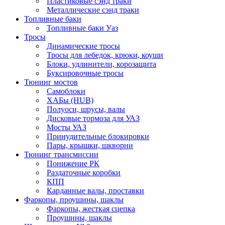
Пластиковые сэнд траки
Металлические сэнд траки
Топливные баки
Топливные баки Уаз
Тросы
Динамические тросы
Тросы для лебедок, крюки, коуши
Блоки, удлинители, корозащита
Буксировочные тросы
Тюнинг мостов
Самоблоки
ХАБы (HUB)
Полуоси, шрусы, валы
Дисковые тормоза для УАЗ
Мосты УАЗ
Принудительные блокировки
Пары, крышки, шкворни
Тюнинг трансмиссии
Понижение РК
Раздаточные коробки
КПП
Карданные валы, проставки
Фаркопы, проушины, шаклы
Фаркопы, жесткая сцепка
Проушины, шаклы