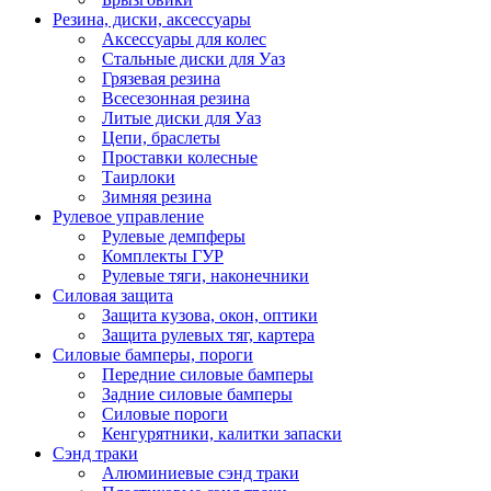
Резина, диски, аксессуары
Аксессуары для колес
Стальные диски для Уаз
Грязевая резина
Всесезонная резина
Литые диски для Уаз
Цепи, браслеты
Проставки колесные
Таирлоки
Зимняя резина
Рулевое управление
Рулевые демпферы
Комплекты ГУР
Рулевые тяги, наконечники
Силовая защита
Защита кузова, окон, оптики
Защита рулевых тяг, картера
Силовые бамперы, пороги
Передние силовые бамперы
Задние силовые бамперы
Силовые пороги
Кенгурятники, калитки запаски
Сэнд траки
Алюминиевые сэнд траки