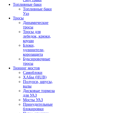
Топливные баки
Топливные баки
Уаз
Тросы
Динамические
тросы
Тросы для
лебедок, крюки,
коуши
Блоки,
удлинители,
корозащита
Буксировочные
тросы
Тюнинг мостов
Самоблоки
ХАБы (HUB)
Полуоси, шрусы,
валы
Дисковые тормоза
для УАЗ
Мосты УАЗ
Принудительные
блокировки