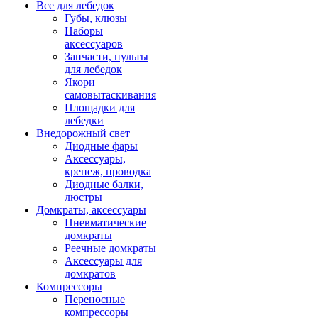
Все для лебедок
Губы, клюзы
Наборы
аксессуаров
Запчасти, пульты
для лебедок
Якори
самовытаскивания
Площадки для
лебедки
Внедорожный свет
Диодные фары
Аксессуары,
крепеж, проводка
Диодные балки,
люстры
Домкраты, аксессуары
Пневматические
домкраты
Реечные домкраты
Аксессуары для
домкратов
Компрессоры
Переносные
компрессоры