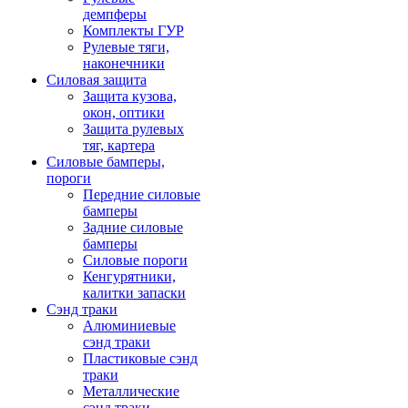
демпферы
Комплекты ГУР
Рулевые тяги,
наконечники
Силовая защита
Защита кузова,
окон, оптики
Защита рулевых
тяг, картера
Силовые бамперы,
пороги
Передние силовые
бамперы
Задние силовые
бамперы
Силовые пороги
Кенгурятники,
калитки запаски
Сэнд траки
Алюминиевые
сэнд траки
Пластиковые сэнд
траки
Металлические
сэнд траки