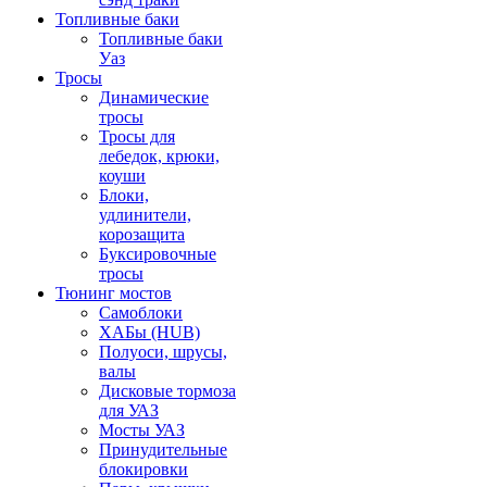
Топливные баки
Топливные баки
Уаз
Тросы
Динамические
тросы
Тросы для
лебедок, крюки,
коуши
Блоки,
удлинители,
корозащита
Буксировочные
тросы
Тюнинг мостов
Самоблоки
ХАБы (HUB)
Полуоси, шрусы,
валы
Дисковые тормоза
для УАЗ
Мосты УАЗ
Принудительные
блокировки