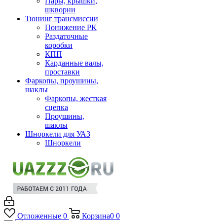
Пары, крышки,
шкворни
Тюнинг трансмиссии
Понижение РК
Раздаточные
коробки
КПП
Карданные валы,
проставки
Фаркопы, проушины,
шаклы
Фаркопы, жесткая
сцепка
Проушины,
шаклы
Шноркели для УАЗ
Шноркели
Отложенные
0
Корзина
0
0