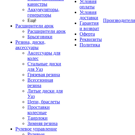
Условия
канистры
оплаты
Аккумуляторы,
Условия
генераторы
доставки
Ещё
Производител
Гарантия
Расширители арок
и возврат
Расширители арок
Оферта
Брызговики
Реквизиты
Резина, диски,
Политика
аксессуары
Аксессуары для
колес
Стальные диски
для Уаз
Грязевая резина
Всесезонная
резина
Литые диски для
Уаз
Цепи, браслеты
Проставки
колесные
Таирлоки
Зимняя резина
Рулевое управление
Рулевые