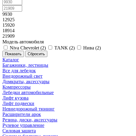
9930
12925
15920
18914
21909
Модель автомобиля
Niva Chevrolet (
2
)
TANK (
2
)
Нива (
2
)
Сбросить
Каталог
Багажники, лестницы
Все для лебедок
Внедорожный свет
Домкраты, аксессуары
Компрессоры
Лебедки автомобильные
Лифт кузова
Лифт подвески
Невнедорожный тюнинг
Расширители арок
Резина, диски, аксессуары
Рулевое управление
Силовая защита