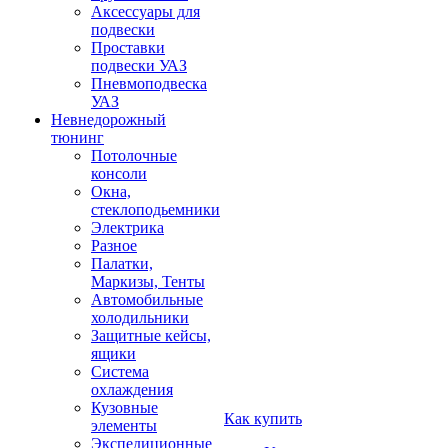
Аксессуары для
подвески
Проставки
подвески УАЗ
Пневмоподвеска
УАЗ
Невнедорожный
тюнинг
Потолочные
консоли
Окна,
стеклоподьемники
Электрика
Разное
Палатки,
Маркизы, Тенты
Автомобильные
холодильники
Защитные кейсы,
ящики
Система
охлаждения
Кузовные
Как купить
элементы
Экспедиционные