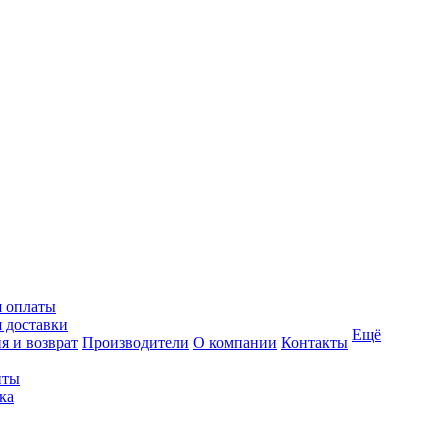
я оплаты
 доставки
Ещё
я и возврат
Производители
О компании
Контакты
иты
ка