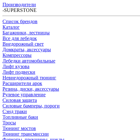
Производители
-
SUPERSTONE
Список брендов
Каталог
Багажники, лестницы
Все для лебедок
Внедорожный свет
Домкраты, аксессуары
Компрессоры
Лебедки автомобильные
Лифт кузова
Лифт подвески
Невнедорожный тюнинг
Расширители арок
Резина, диски, аксессуары
Рулевое управление
Силовая защита
Силовые бамперы, пороги
Сэнд траки
Топливные баки
Тросы
Тюнинг мостов
Тюнинг трансмиссии
Фаркопы, проушины, шаклы