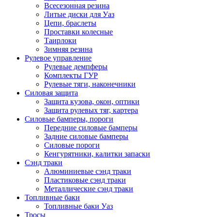
Всесезонная резина
Литые диски для Уаз
Цепи, браслеты
Проставки колесные
Таирлоки
Зимняя резина
Рулевое управление
Рулевые демпферы
Комплекты ГУР
Рулевые тяги, наконечники
Силовая защита
Защита кузова, окон, оптики
Защита рулевых тяг, картера
Силовые бамперы, пороги
Передние силовые бамперы
Задние силовые бамперы
Силовые пороги
Кенгурятники, калитки запаски
Сэнд траки
Алюминиевые сэнд траки
Пластиковые сэнд траки
Металлические сэнд траки
Топливные баки
Топливные баки Уаз
Тросы