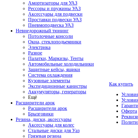
Амортизаторы для УАЗ
Рессоры и пружины УАЗ
Аксессуары для подвески
Проставки подвески УАЗ
Пневмоподвеска УАЗ
Невнедорожный тюнинг
Потолочные консоли
Окна, стеклоподьемники
Электрика
Разное
Палатки, Маркизы, Тенты
Автомобильные холодильники
Защитные кейсы, ящики
Система охлаждения
Кузовные элементы
Как купить
Экспедиционные канистры
Аккумуляторы, генераторы
Услови
Ещё
Условия
Расширители арок
Гаранти
Расширители арок
Оферта
Брызговики
Реквиз
Резина, диски, аксессуары
Полити
Аксессуары для колес
Стальные диски для Уаз
Грязевая резина