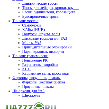
Динамические тросы
Тросы для лебедок, крюки, коуши
Блоки, удлинители, корозащита
Буксировочные тросы
Тюнинг мостов
Самоблоки
ХАБы (HUB)
Полуоси, шрусы, валы
Дисковые тормоза для УАЗ
Мосты УАЗ
Принудительные блокировки
Пары, крышки, шкворни
Тюнинг трансмиссии
Понижение РК
Раздаточные коробки
КПП
Карданные валы, проставки
Фаркопы, проушины, шаклы
Фаркопы, жесткая сцепка
Проушины, шаклы
Шноркели для УАЗ
Шноркели