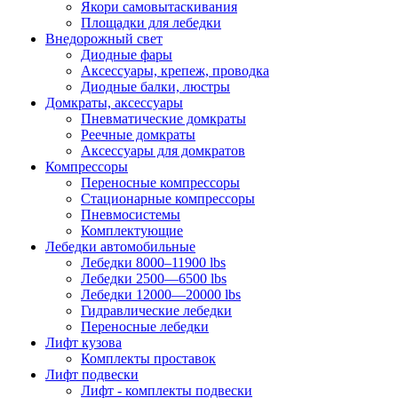
Якори самовытаскивания
Площадки для лебедки
Внедорожный свет
Диодные фары
Аксессуары, крепеж, проводка
Диодные балки, люстры
Домкраты, аксессуары
Пневматические домкраты
Реечные домкраты
Аксессуары для домкратов
Компрессоры
Переносные компрессоры
Стационарные компрессоры
Пневмосистемы
Комплектующие
Лебедки автомобильные
Лебедки 8000–11900 lbs
Лебедки 2500—6500 lbs
Лебедки 12000—20000 lbs
Гидравлические лебедки
Переносные лебедки
Лифт кузова
Комплекты проставок
Лифт подвески
Лифт - комплекты подвески