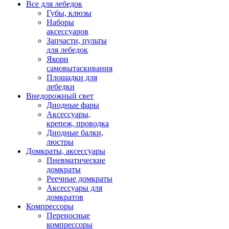
Все для лебедок
Губы, клюзы
Наборы
аксессуаров
Запчасти, пульты
для лебедок
Якори
самовытаскивания
Площадки для
лебедки
Внедорожный свет
Диодные фары
Аксессуары,
крепеж, проводка
Диодные балки,
люстры
Домкраты, аксессуары
Пневматические
домкраты
Реечные домкраты
Аксессуары для
домкратов
Компрессоры
Переносные
компрессоры