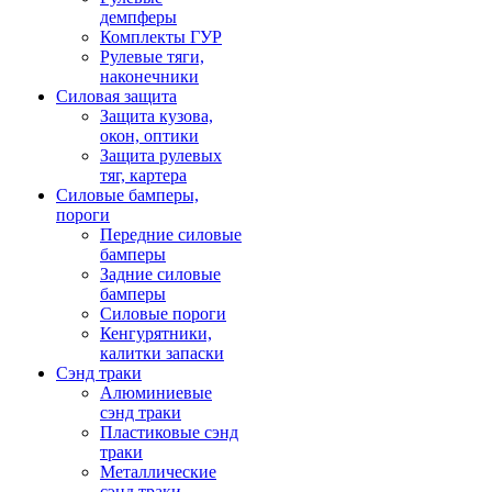
демпферы
Комплекты ГУР
Рулевые тяги,
наконечники
Силовая защита
Защита кузова,
окон, оптики
Защита рулевых
тяг, картера
Силовые бамперы,
пороги
Передние силовые
бамперы
Задние силовые
бамперы
Силовые пороги
Кенгурятники,
калитки запаски
Сэнд траки
Алюминиевые
сэнд траки
Пластиковые сэнд
траки
Металлические
сэнд траки