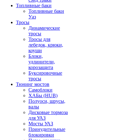
Топливные баки
Топливные баки
Уаз
Тросы
Динамические
тросы
Тросы для
лебедок, крюки,
коуши
Блоки,
удлинители,
корозащита
Буксировочные
тросы
Тюнинг мостов
Самоблоки
ХАБы (HUB)
Полуоси, шрусы,
валы
Дисковые тормоза
для УАЗ
Мосты УАЗ
Принудительные
блокировки