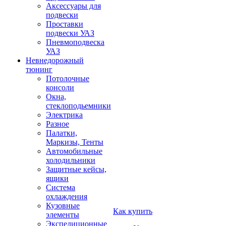
Аксессуары для
подвески
Проставки
подвески УАЗ
Пневмоподвеска
УАЗ
Невнедорожный
тюнинг
Потолочные
консоли
Окна,
стеклоподьемники
Электрика
Разное
Палатки,
Маркизы, Тенты
Автомобильные
холодильники
Защитные кейсы,
ящики
Система
охлаждения
Кузовные
Как купить
элементы
Экспедиционные