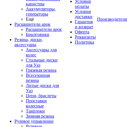
Условия
канистры
оплаты
Аккумуляторы,
Условия
генераторы
доставки
Ещё
Производител
Гарантия
Расширители арок
и возврат
Расширители арок
Оферта
Брызговики
Реквизиты
Резина, диски,
Политика
аксессуары
Аксессуары для
колес
Стальные диски
для Уаз
Грязевая резина
Всесезонная
резина
Литые диски для
Уаз
Цепи, браслеты
Проставки
колесные
Таирлоки
Зимняя резина
Рулевое управление
Рулевые