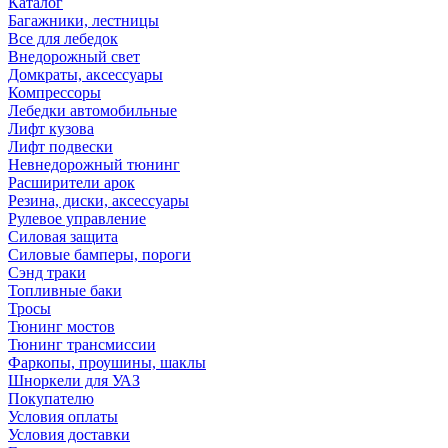
Каталог
Багажники, лестницы
Все для лебедок
Внедорожный свет
Домкраты, аксессуары
Компрессоры
Лебедки автомобильные
Лифт кузова
Лифт подвески
Невнедорожный тюнинг
Расширители арок
Резина, диски, аксессуары
Рулевое управление
Силовая защита
Силовые бамперы, пороги
Сэнд траки
Топливные баки
Тросы
Тюнинг мостов
Тюнинг трансмиссии
Фаркопы, проушины, шаклы
Шноркели для УАЗ
Покупателю
Условия оплаты
Условия доставки