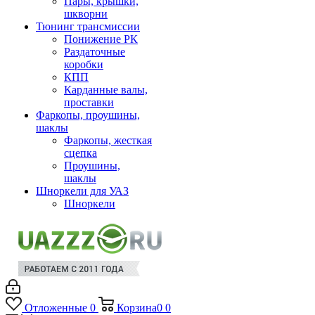
Пары, крышки,
шкворни
Тюнинг трансмиссии
Понижение РК
Раздаточные
коробки
КПП
Карданные валы,
проставки
Фаркопы, проушины,
шаклы
Фаркопы, жесткая
сцепка
Проушины,
шаклы
Шноркели для УАЗ
Шноркели
Отложенные
0
Корзина
0
0