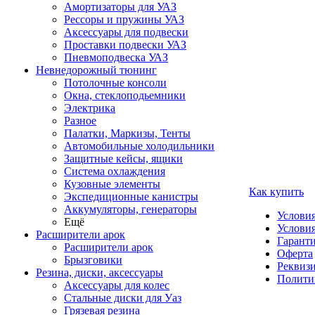
Амортизаторы для УАЗ
Рессоры и пружины УАЗ
Аксессуары для подвески
Проставки подвески УАЗ
Пневмоподвеска УАЗ
Невнедорожный тюнинг
Потолочные консоли
Окна, стеклоподьемники
Электрика
Разное
Палатки, Маркизы, Тенты
Автомобильные холодильники
Защитные кейсы, ящики
Система охлаждения
Кузовные элементы
Как купить
Экспедиционные канистры
Аккумуляторы, генераторы
Услови
Ещё
Условия
Расширители арок
Гаранти
Расширители арок
Оферта
Брызговики
Реквиз
Резина, диски, аксессуары
Полити
Аксессуары для колес
Стальные диски для Уаз
Грязевая резина