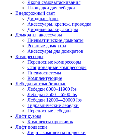
Якори самовытаскивания
Площадки для лебедки
Внедорожный свет
Диодные фары
Аксессуары, крепеж, проводка
Диодные балки, люстры
Домкраты, аксессуары
Пневматические домкраты
Реечные домкраты
Аксессуары для домкратов
Компрессоры
Переносные компрессоры
Стационарные компрессоры
Пневмосистемы
Комплектующие
Лебедки автомобильные
Лебедки 8000–11900 lbs
Лебедки 2500—6500 lbs
Лебедки 12000—20000 lbs
Гидравлические лебедки
Переносные лебедки
Лифт кузова
Комплекты проставок
Лифт подвески
Лифт - комплекты подвески