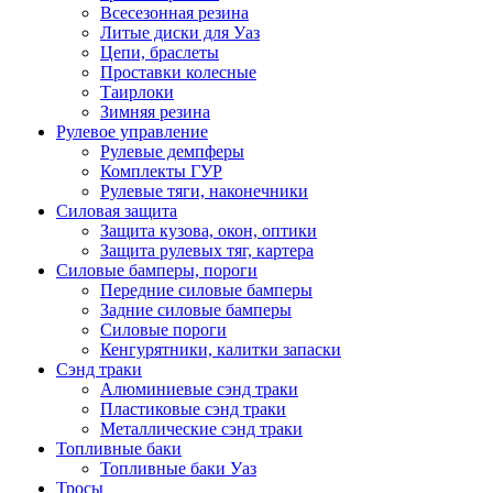
Всесезонная резина
Литые диски для Уаз
Цепи, браслеты
Проставки колесные
Таирлоки
Зимняя резина
Рулевое управление
Рулевые демпферы
Комплекты ГУР
Рулевые тяги, наконечники
Силовая защита
Защита кузова, окон, оптики
Защита рулевых тяг, картера
Силовые бамперы, пороги
Передние силовые бамперы
Задние силовые бамперы
Силовые пороги
Кенгурятники, калитки запаски
Сэнд траки
Алюминиевые сэнд траки
Пластиковые сэнд траки
Металлические сэнд траки
Топливные баки
Топливные баки Уаз
Тросы