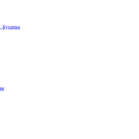
, Буханка
мм