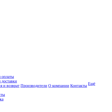
я оплаты
 доставки
Ещё
я и возврат
Производители
О компании
Контакты
иты
ка