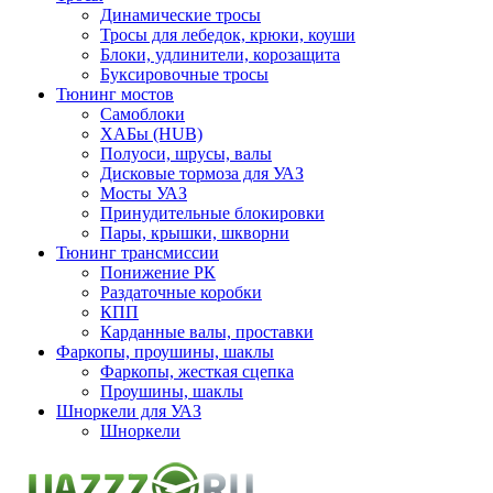
Динамические тросы
Тросы для лебедок, крюки, коуши
Блоки, удлинители, корозащита
Буксировочные тросы
Тюнинг мостов
Самоблоки
ХАБы (HUB)
Полуоси, шрусы, валы
Дисковые тормоза для УАЗ
Мосты УАЗ
Принудительные блокировки
Пары, крышки, шкворни
Тюнинг трансмиссии
Понижение РК
Раздаточные коробки
КПП
Карданные валы, проставки
Фаркопы, проушины, шаклы
Фаркопы, жесткая сцепка
Проушины, шаклы
Шноркели для УАЗ
Шноркели